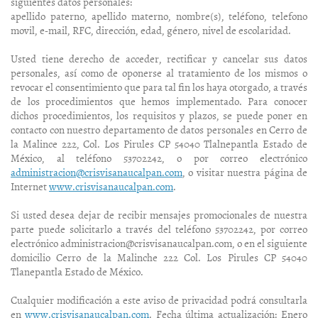
siguientes datos personales:
apellido paterno, apellido materno, nombre(s), teléfono, telefono
movil, e-mail, RFC, dirección, edad, género, nivel de escolaridad.
Usted tiene derecho de acceder, rectificar y cancelar sus datos
personales, así como de oponerse al tratamiento de los mismos o
revocar el consentimiento que para tal fin los haya otorgado, a través
de los procedimientos que hemos implementado. Para conocer
dichos procedimientos, los requisitos y plazos, se puede poner en
contacto con nuestro departamento de datos personales en Cerro de
la Malince 222, Col. Los Pirules CP 54040 Tlalnepantla Estado de
México, al teléfono 53702242, o por correo electrónico
administracion@crisvisanaucalpan.com
, o visitar nuestra página de
Internet
www.crisvisanaucalpan.com
.
Si usted desea dejar de recibir mensajes promocionales de nuestra
parte puede solicitarlo a través del teléfono 53702242, por correo
electrónico administracion@crisvisanaucalpan.com, o en el siguiente
domicilio Cerro de la Malinche 222 Col. Los Pirules CP 54040
Tlanepantla Estado de México.
Cualquier modificación a este aviso de privacidad podrá consultarla
en
www.crisvisanaucalpan.com
. Fecha última actualización: Enero